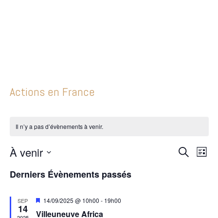
Actions en France
Il n’y a pas d’évènements à venir.
À venir
Recherc
Nav
Recherche
Liste
de
et
Sélectionnez
Derniers Évènements passés
vue
navigati
une
Évè
date.
de
Mis
14/09/2025 @ 10h00
-
19h00
SEP
vues
14
en
Villeuneuve Africa
avant
2025