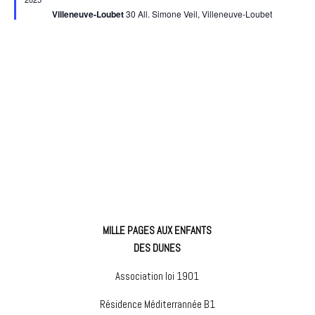
Évèneme
Villeneuve-Loubet
30 All. Simone Veil, Villeneuve-Loubet
MILLE PAGES AUX ENFANTS
DES DUNES
Association loi 1901
Résidence Méditerrannée B1