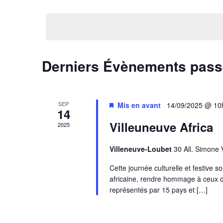
Sélectionnez
par
vues
une
mot-
date.
Évènements
clé.
Derniers Évènements pas
SEP
Mis en avant
14/09/2025 @ 10
14
Villeuneuve Africa
2025
Villeneuve-Loubet
30 All. Simone 
Cette journée culturelle et festive 
africaine, rendre hommage à ceux qu
représentés par 15 pays et […]