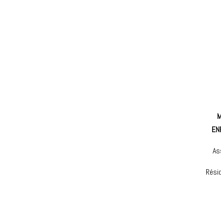
M
EN
As
Rési