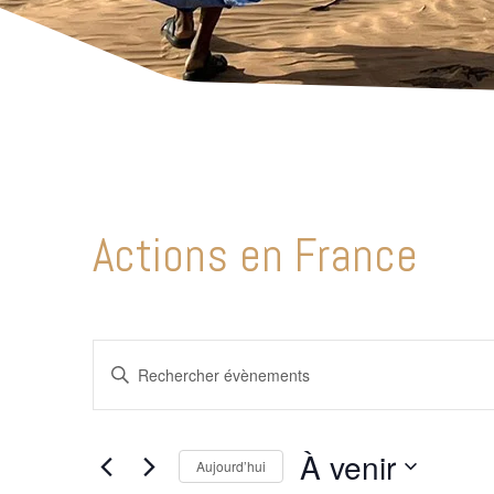
Actions en France
Recherche
Saisir
et
mot-
clé.
navigation
À venir
Rechercher
Aujourd’hui
de
Évènements