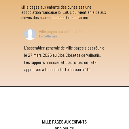
Mille pages aux enfants des dunes est une
association française loi 1901 qui vient en aide aux
élèves des écoles du désert mauritanien.
Mille pages aux enfants des dunes
4 months ago
L’assemblée générale de MIlle pages s’est réunie
le 27 mars 2026 au Clos Closette de Vallauris.
Les rapports financier et d’activités ont été
approuvés à l’unanimité. Le bureau a été
reconduit pour une année.
Photo
Voir sur Facebook
·
Partager
MILLE PAGES AUX ENFANTS