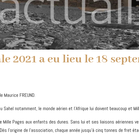
le 2021 a eu lieu le 18 sept
 de Maurice FREUND.
u Sahel notamment, le monde aérien et l’Afrique lui doivent beaucoup et Mi
ble de Mille Pages aux enfants des dunes. Sans lui et ses liaisons aériennes
 Dès l’origine de l’association, chaque année jusqu’à cinq tonnes de fret ét